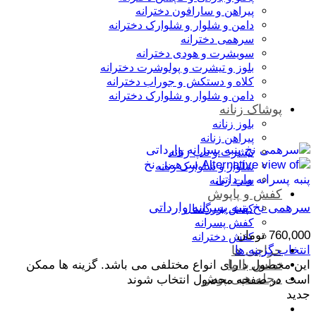
پیراهن و سارافون دخترانه
دامن و شلوار و شلوارک دخترانه
سرهمی دخترانه
سویشرت و هودی دخترانه
بلوز و تیشرت و پولوشرت دخترانه
کلاه و دستکش و جوراب دخترانه
دامن و شلوار و شلوارک دخترانه
پوشاک زنانه
بلوز زنانه
پیراهن زنانه
تیشرت و تاپ زنانه
شلوار و شلوارک زنانه
ست زنانه
کفش و پاپوش
سرهمی نخ پنبه پسرانه وارداتی
کفش بزرگسال
کفش پسرانه
760,000
تومان
کفش دخترانه
انتخاب گزینه ها
حراجی ها
تماس با ما
این محصول دارای انواع مختلفی می باشد. گزینه ها ممکن
مجله هپی پوش
است در صفحه محصول انتخاب شوند
جدید