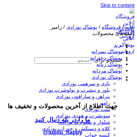
Skip to content
خانه
/
فروشگاه
/
پوشاک نوزادی
/
رامپر
دسته‌های محصولات
برند
پوشاک پسرانه
پوشاک دخترانه
جستجو برای:
پوشاک زنانه
پوشاک مردانه
پوشاک نوزادی
بادی و سرهمی نوزادی
بلوز و تیشرت و پولوشرت نوزادی
پیراهن و سارافون نوزادی
رامپر
جهت اطلاع از آخرین محصولات و تخفیف ها
ست نوزادی
سویشرت و هودی نوزادی
ما را در بله دنبال کنید
شلوار و شلوارک نوزادی
کلاه و دستکش و جوراب نوزادی
@lupilu_happy
کیسه خواب