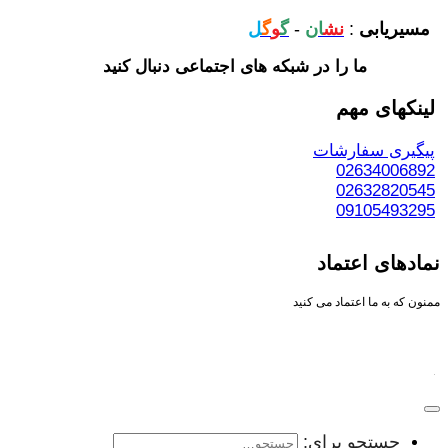
مسیریابی
:
نش
ان
-
گ
و
گ
ل
ما را در شبکه های اجتماعی دنبال کنید
لینکهای مهم
پیگیری سفارشات
02634006892
02632820545
09105493295
نمادهای اعتماد
ممنون که به ما اعتماد می کنید
جستجو برای: