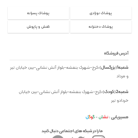
پوشاک نوزادی
پوشاک پسرانه
پوشاک دخترانه
کفش و پاپوش
آدرس فروشگاه
شعبه1(بزرگسال)
:کرج-شهرک بنفشه-بلوار آتش نشانی-بین خیابان تیر
و مرداد
شعبه2(کودک)
:کرج-شهرک بنفشه-بلوار آتش نشانی-بین خیابان
خردادو تیر
مسیریابی
:
نش
ان
-
گ
و
گ
ل
ما را در شبکه های اجتماعی دنبال کنید