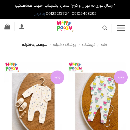
*ارسال فوری به تهران و کرج* شماره پشتیبانی جهت هماهنگی:
09105493295-09122215724
رد کردن
Ski
t
conten
خانه
/
فروشگاه
/
پوشاک دخترانه
/
سرهمی دخترانه
جدید
جدید