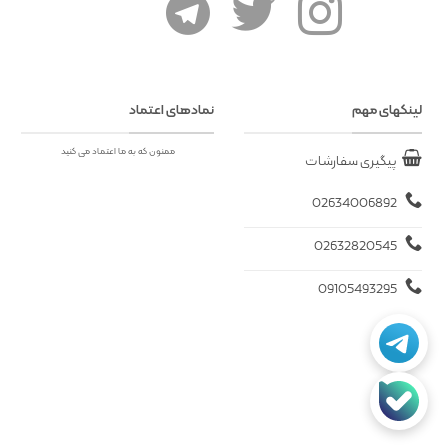
لینکهای مهم
نمادهای اعتماد
ممنون که به ما اعتماد می کنید
پیگیری سفارشات
02634006892
02632820545
09105493295