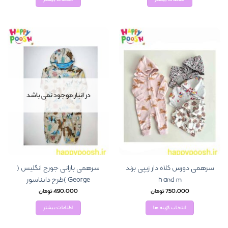
در انبار موجود نمی باشد
سرهمی دورس کلاه دار زیپی برند
سرهمی بارانی جورج انگلیس (
h and m
George )طرح دایناسور
750,000
تومان
490,000
تومان
انتخاب گزینه ها
اطلاعات بیشتر
این