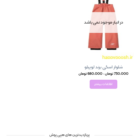
در انبار موجود نمی باشد
شلوار اسکی برند لوپیلو
Price
730,000
تومان
–
680,000
تومان
range:
680,000 تومان
اطلاعات بیشتر
through
730,000 تومان
پربازدیدترین های هپی پوش