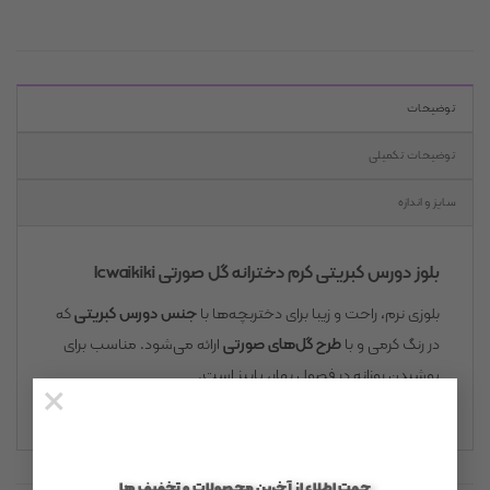
توضیحات
توضیحات تکمیلی
سایز و اندازه
بلوز دورس کبریتی کرم دخترانه گل صورتی lcwaikiki
بلوزی نرم، راحت و زیبا برای دختربچه‌ها با
جنس دورس کبریتی
که
در رنگ کرمی و با
طرح گل‌های صورتی
ارائه می‌شود. مناسب برای
پوشیدن روزانه در فصول بهار، پاییز است.
×
جهت اطلاع از آخرین محصولات و تخفیف ها