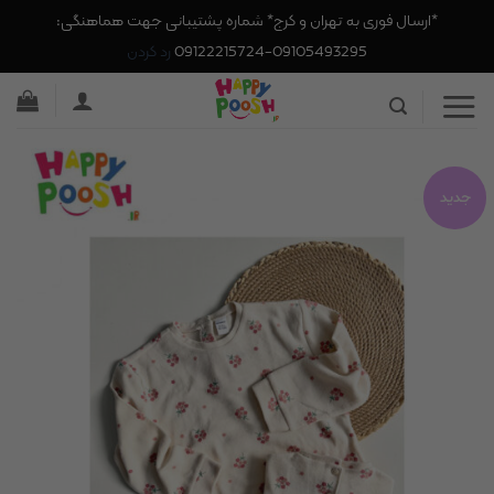
*ارسال فوری به تهران و کرج* شماره پشتیبانی جهت هماهنگی:
09105493295-09122215724
رد کردن
Ski
t
conten
جدید