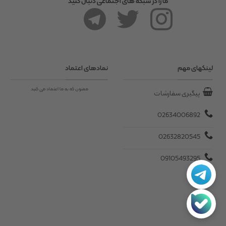
ما را در شبکه های اجتماعی دنبال کنید
لینکهای مهم
نمادهای اعتماد
ممنون که به ما اعتماد می کنید
پیگیری سفارشات
02634006892
02632820545
09105493295