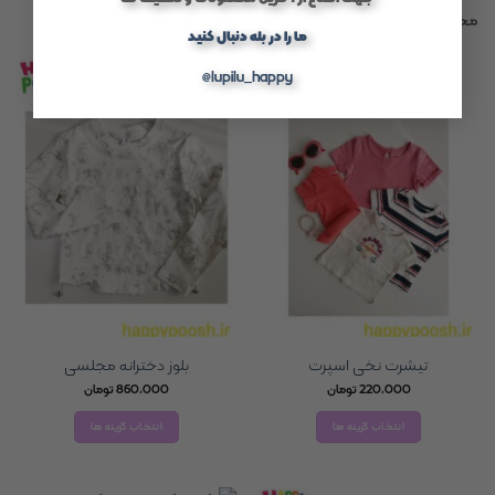
محصولات مشابه
ما را در بله دنبال کنید
@lupilu_happy
تیشرت نخی اسپرت
بلوز دخترانه مجلسی
220,000
تومان
860,000
تومان
انتخاب گزینه ها
انتخاب گزینه ها
این
این
محصول
محصول