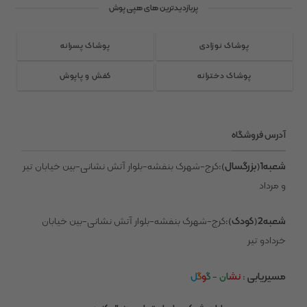
پربازدیدترین های هپی پوش
می
می
باشد.
باشد.
گزینه
گزینه
پوشاک نوزادی
پوشاک پسرانه
ها
ها
ممکن
ممکن
پوشاک دخترانه
کفش و پاپوش
است
است
در
در
صفحه
صفحه
آدرس فروشگاه
محصول
محصول
انتخاب
انتخاب
شعبه1(بزرگسال)
:کرج-شهرک بنفشه-بلوار آتش نشانی-بین خیابان تیر
شوند
شوند
و مرداد
شعبه2(کودک)
:کرج-شهرک بنفشه-بلوار آتش نشانی-بین خیابان
خردادو تیر
مسیریابی
:
نش
ان
-
گ
و
گ
ل