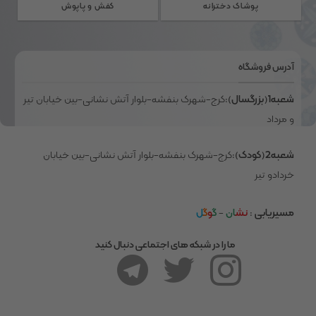
ممکن
پوشاک دخترانه
کفش و پاپوش
است
در
صفحه
آدرس فروشگاه
محصول
انتخاب
شعبه1(بزرگسال)
:کرج-شهرک بنفشه-بلوار آتش نشانی-بین خیابان تیر
شوند
و مرداد
شعبه2(کودک)
:کرج-شهرک بنفشه-بلوار آتش نشانی-بین خیابان
خردادو تیر
مسیریابی
:
نش
ان
-
گ
و
گ
ل
ما را در شبکه های اجتماعی دنبال کنید