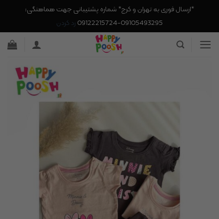
*ارسال فوری به تهران و کرج* شماره پشتیبانی جهت هماهنگی:
09105493295-09122215724
رد کردن
Ski
t
conten