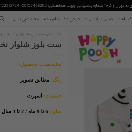
 تهران و کرج* شماره پشتیبانی جهت هماهنگی: 09105493295-09122215724
 زنانه
کفش و پاپوش
حراجی ها
تماس با ما
مجله هپی پوش
خانه
/
فروشگاه
/
پوشاک نوزادی
/
ست نوزا
ست بلوز شلوار نخی
مشخصات محصول:
رنگ:
مطابق تصویر
جنسیت:
اسپرت
سایز:
6 تا 9 ماه / 2 تا 3 سال