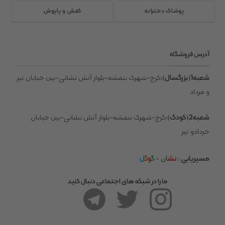
ممکن
پوشاک دخترانه
کفش و پاپوش
است
در
صفحه
آدرس فروشگاه
محصول
انتخاب
شعبه1(بزرگسال)
:کرج-شهرک بنفشه-بلوار آتش نشانی-بین خیابان تیر
شوند
و مرداد
شعبه2(کودک)
:کرج-شهرک بنفشه-بلوار آتش نشانی-بین خیابان
خردادو تیر
مسیریابی
:
نش
ان
-
گ
و
گ
ل
ما را در شبکه های اجتماعی دنبال کنید