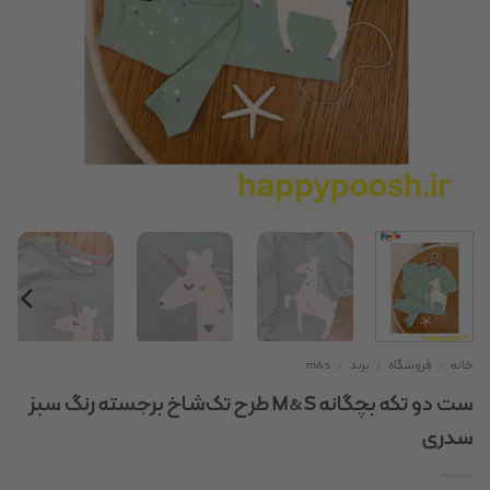
خانه
/
فروشگاه
/
برند
/
m&s
ست دو تکه بچگانه M&S طرح تک‌شاخ برجسته رنگ سبز
سدری