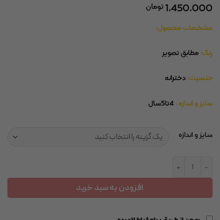
1,450,000
تومان
مشخصات محصول:
رنگ:
مطابق تصویر
جنسیت:
دخترانه
سایز و اندازه :
4تا5سال
سایز و اندازه
ست دو تکه بچگانه M&S طرح تک‌شاخ برجسته رنگ سبز سدری عدد
افزودن به سبد خرید
به من از طریق پیامک اطلاع بده