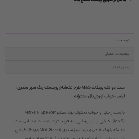
توضیحات
توضیحات تکمیلی
سایز و اندازه
ست دو تکه بچگانه M&S طرح تک‌شاخ برجسته رنگ سبز سدری |
لباس خواب اورجینال دخترانه
با ست راحتی و خواب دخترانه برند معتبر Marks & Spencer
(M&S)، خوابی آرام و رویایی را به فرزند خود هدیه دهید. این ست
دو تکه با رنگ خاص و ترند سبز سدری (Sage/Mint Green) طراحی
شده و دارای یک اپلیکه (طرح برجسته) بزرگ از تک‌شاخ جادویی