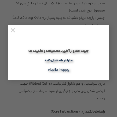
سایز موجود در تصویر: مناسب ۴ تا ۵ سال (سایز دقیق روی تگ
محصول درج شده است)
جنس: پارچه تریکو کشباف نخ پنبه بسیار نرم (Jersey Knit)، کاملاً
ضد حساسیت
×
رنگ: سبز سدری ملایم (Sage Green)
جزئیات طرح بلوز: اپلیکه دوزی برجسته تک‌شاخ (بخش‌های
گلدوزی شده صورتی، شاخ اکلیلی بنفش و ستاره‌های رنگی روی
جهت اطلاع از آخرین محصولات و تخفیف ها
بدن اسب)
ما را در بله دنبال کنید
جزئیات طرح شلوار: طرح تمام‌چاپ ستاره‌های رنگارنگ (Multicolor
Stars)
@lupilu_happy
ویژگی‌های دوخت: یقه گرد با نوار داخلی بنفش محافظ پوست،
دارای سرآستین و مچ شلوار کش‌بافت (Ribbed Cuffs) جهت
فیکس شدن روی بدن و جلوگیری از نفوذ سرما، شلوار کمرکش
راحت
راهنمای نگهداری (Care Instructions)