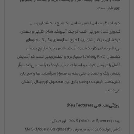
روی بلوز است.
جزئیات ظریف این لباس شامل تک‌شاخ با چشمان و یال
گلدوزی‌شده صورتی، قلب کوچک آبی‌رنگ، شاخ اکلیلی و بنفش
درخشان، در کنار شلواری با طرح ستاره‌های رنگارنگ، جلوه‌ای
بی‌نظیر به این کار بخشیده است. جنس پارچه از نخ پنبه‌ای
کشسان (Jersey Knit) بسیار نرم و تنفس‌پذیر است که آسایش
کامل را در زمان خواب و استراحت برای کودک فراهم می‌کند. نوار
بنفش رنگ و تضاد داخلی یقه به همراه سرآستین‌ها و مچ پای
کش‌بافت، کیفیت دوخت بالای این محصول اورجینال را نشان
می‌دهد.
ویژگی‌های فنی (Key Features)
برند: M&S (Marks & Spencer) – اورجینال
کشور تولیدکننده: به سفارش M&S (Made in Bangladesh)