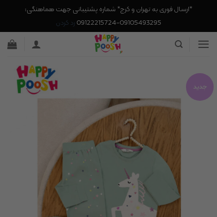
*ارسال فوری به تهران و کرج* شماره پشتیبانی جهت هماهنگی:
09105493295-09122215724
رد کردن
Ski
t
conten
جدید