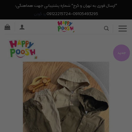
*ارسال فوری به تهران و کرج* شماره پشتیبانی جهت هماهنگی:
09105493295-09122215724
رد کردن
Ski
t
conten
جدید