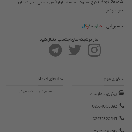
شعبه2(کودک)
:کرج-شهرک بنفشه-بلوار آتش نشانی-بین خیابان
خردادو تیر
مسیریابی
:
نش
ان
-
گ
و
گ
ل
ما را در شبکه های اجتماعی دنبال کنید
لینکهای مهم
نمادهای اعتماد
ممنون که به ما اعتماد می کنید
پیگیری سفارشات
02634006892
02632820545
09105493295