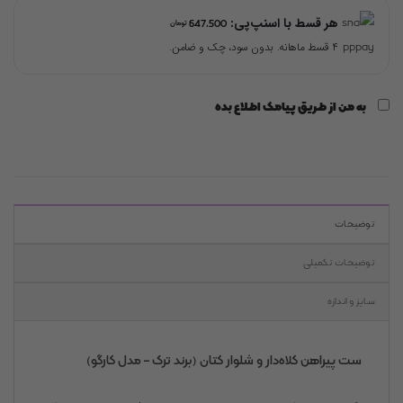
هر قسط با اسنپ‌پی:
647,500
تومان
۴ قسط ماهانه. بدون سود، چک و ضامن.
به من از طریق پیامک اطلاع بده
توضیحات
توضیحات تکمیلی
سایز و اندازه
ست پیراهن کلاه‌دار و شلوار کتان (برند ترک – مدل کارگو)