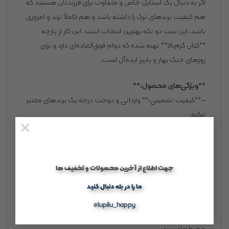
اگر به دنبال یک استایل خاص و متفاوت برای فرزندتان هستید که
هم کیفیت برندهای ترک را داشته باشد و هم کاملاً ترند و امروزی
باشد، این ست دو تکه بهترین انتخاب است. این کار از پارچه
**کتان گرم‌بالا** تهیه شده که دوام فوق‌العاده‌ای دارد و برای
روزهای خنک بهار و پاییز ایده‌آل است.
**ویژگی‌های محصول:**
– **کیفیت تضمینی:** وارداتی و دوخت درجه یک برندهای معتبر
ترکیه.
×
– **طراحی پیراهن:** کلاه‌دار، جلو دکمه با تن‌خور بسیار شیک که
هم به صورت تکی و هم روی تیشرت قابل استفاده است.
– **شلوار کارگو:** مدل محبوب ۶ جیب (Cargo) که استایلی
جهت اطلاع از آخرین محصولات و تخفیف ها
اسپرت و جذاب به فرزندتان می‌دهد.
– **جنس پارچه:** کتان ضخیم (گرم‌بالا) با بافت منسجم، بدون
ما را در بله دنبال کنید
آبرفت و تغییر رنگ.
@lupilu_happy
– **مناسب برای:** مهمانی‌ها، دورهمی‌ها و استفاده روزمره در
محیط‌های بیرون.