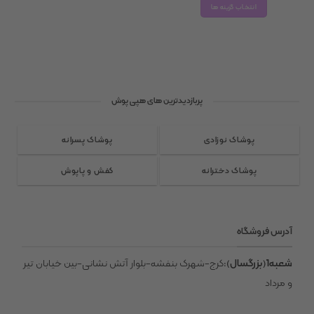
انتخاب گزینه ها
این
محصول
دارای
انواع
مختلفی
پربازدیدترین های هپی پوش
می
باشد.
گزینه
پوشاک نوزادی
پوشاک پسرانه
ها
ممکن
پوشاک دخترانه
کفش و پاپوش
است
در
صفحه
آدرس فروشگاه
محصول
انتخاب
شعبه1(بزرگسال)
:کرج-شهرک بنفشه-بلوار آتش نشانی-بین خیابان تیر
شوند
و مرداد