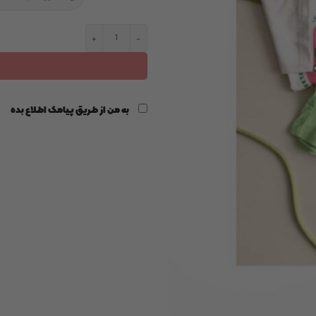
شلوارک نخی برند cool club عدد
به من از طریق پیامک اطلاع بده