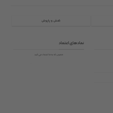
انواع
مختلفی
می
باشد.
کفش و پاپوش
گزینه
ها
ممکن
است
نمادهای اعتماد
در
صفحه
ممنون که به ما اعتماد می کنید
محصول
انتخاب
شوند