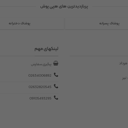
انواع
انواع
پربازدیدترین های هپی پوش
مختلفی
مختلفی
می
می
باشد.
باشد.
پوشاک پسرانه
پوشاک دخترانه
گزینه
گزینه
ها
ها
ممکن
ممکن
است
است
لینکهای مهم
در
در
صفحه
صفحه
مرداد
پیگیری سفارش
محصول
محصول
انتخاب
انتخاب
02634006892
تیر
شوند
شوند
02632820545
09105493295