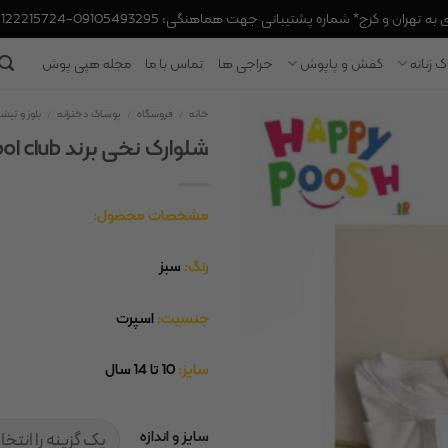
 تهران و کرج* شماره پشتیبانی جهت هماهنگی: 09105493295-09122215724
 زنانه
کفش و پاپوش
حراجی ها
تماس با ما
مجله هپی پوش
خانه
/
فروشگاه
/
پوشاک دخترانه
/
بلوز و تیش
شلوارک نخی برند cool club
مشخصات محصول:
رنگ:
سبز
جنسیت:
اسپرت
سایز:
10 تا 14 سال
سایز و اندازه