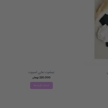
تیشرت نخی اسپرت
220,000
تومان
انتخاب گزینه ها
این
محصول
دارای