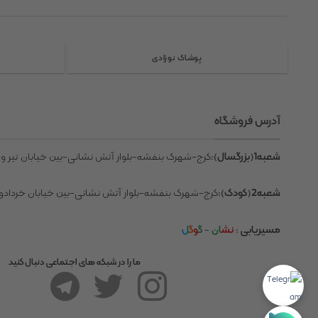
پوشاک نوزادی
آدرس فروشگاه
شعبه1(بزرگسال)
:کرج-شهرک بنفشه-بلوار آتش نشانی-بین خیابان تیر و 
شعبه2(کودک)
:کرج-شهرک بنفشه-بلوار آتش نشانی-بین خیابان خردادو 
مسیریابی
:
نش
ان
-
گ
و
گ
ل
ما را در شبکه های اجتماعی دنبال کنید