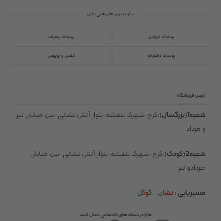
می
باشد.
پربازدیدترین های هپی پوش
گزینه
ها
ممکن
پوشاک نوزادی
پوشاک پسرانه
است
در
پوشاک دخترانه
کفش و پاپوش
صفحه
محصول
انتخاب
شوند
آدرس فروشگاه
شعبه1(بزرگسال)
:کرج-شهرک بنفشه-بلوار آتش نشانی-بین خیابان تیر
و مرداد
شعبه2(کودک)
:کرج-شهرک بنفشه-بلوار آتش نشانی-بین خیابان
خردادو تیر
مسیریابی
:
نش
ان
-
گ
و
گ
ل
ما را در شبکه های اجتماعی دنبال کنید