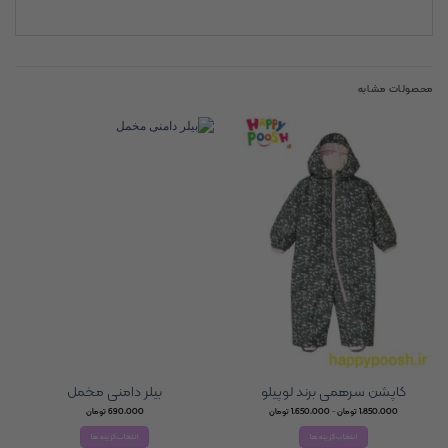
محصولات مشابه
کاپشن سرهمی برند لوپیلو
بیلر دامنی مخمل
Price
1,850,000
تومان
–
1,650,000
تومان
690,000
تومان
range:
1,650,000 تومان
انتخاب گزینه ها
انتخاب گزینه ها
through