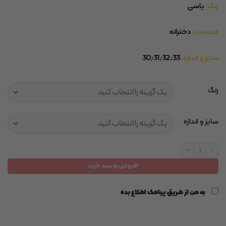
رنگ:
یاسی
جنسیت:
دخترانه
سایز و اندازه :
30/31/32/33
رنگ
سایز و اندازه
صندل طبیعت گردی دخترانه یاسی برند crane عدد
افزودن به سبد خرید
به من از طریق پیامک اطلاع بده