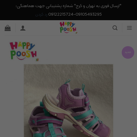
*ارسال فوری به تهران و کرج* شماره پشتیبانی جهت هماهنگی:
09105493295-09122215724
رد کردن
Ski
t
conten
جدید