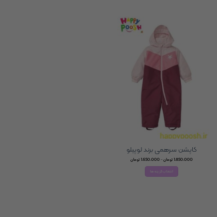
1,850,000 تومان
این
این
محصول
محصول
دارای
دارای
انواع
انواع
مختلفی
مختلفی
می
می
باشد.
باشد.
گزینه
گزینه
ها
ها
ممکن
ممکن
است
است
در
در
صفحه
صفحه
محصول
محصول
انتخاب
انتخاب
شوند
شوند
کاپشن سرهمی برند لوپیلو
Price
1,850,000
تومان
–
1,650,000
تومان
range:
1,650,000 تومان
انتخاب گزینه ها
through
1,850,000 تومان
این
محصول
دارای
انواع
مختلفی