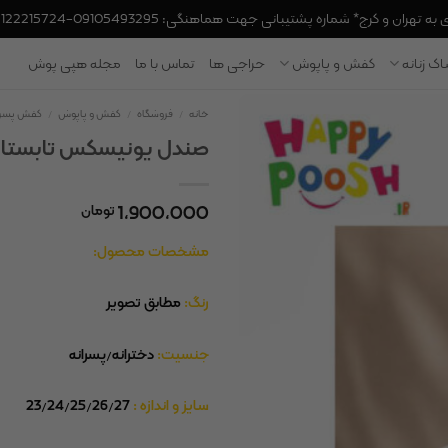
 تهران و کرج* شماره پشتیبانی جهت هماهنگی: 09105493295-09122215724
ک زنانه
کفش و پاپوش
حراجی ها
تماس با ما
مجله هپی پوش
خانه
/
فروشگاه
/
کفش و پاپوش
/
کفش پسرا
صندل یونیسکس تابستان
1,900,000
تومان
مشخصات محصول:
رنگ:
مطابق تصویر
جنسیت:
دخترانه/پسرانه
سایز و اندازه :
23/24/25/26/27