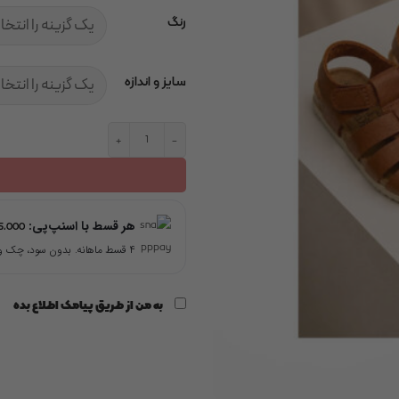
رنگ
سایز و اندازه
صندل یونیسکس تابستانی چرمی عدد
هر قسط با اسنپ‌پی:
5,000
۴ قسط ماهانه. بدون سود، چک و ضامن.
به من از طریق پیامک اطلاع بده