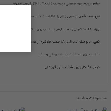
جنس رویه:
چرم صنعتی درجه یک (Soft Touch) با بافت مقاوم.
نوع بسته شدن:
چسبی (رکابی) با قابلیت تنظیم سایز مچ پا.
زیره:
PU ضد لغزش و ضد سایش (مناسب برای سطوح سرامیکی و پارک).
کفی:
آناتومیک (Antistress) جهت جلوگیری از خستگی.
مناسب برای:
استفاده روزمره، مهمانی و سفر.
در دو رنگ کاربردی و شیک سبز و قهوه ای.
محصولات مشابه