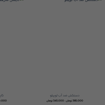
دستکش ضد آب لوپیلو
کاپ
Price
385,000
تومان
–
345,000
تومان
0,000
range: