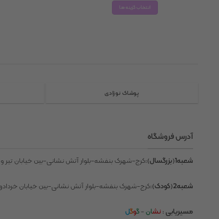
345,000 تومان
انتخاب گزینه ها
through
385,000 تومان
این
محصول
دارای
انواع
مختلفی
می
باشد.
پوشاک نوزادی
گزینه
ها
ممکن
است
آدرس فروشگاه
در
صفحه
شعبه1(بزرگسال)
:کرج-شهرک بنفشه-بلوار آتش نشانی-بین خیابان تیر و 
محصول
انتخاب
شعبه2(کودک)
:کرج-شهرک بنفشه-بلوار آتش نشانی-بین خیابان خردادو 
شوند
مسیریابی
:
نش
ان
-
گ
و
گ
ل