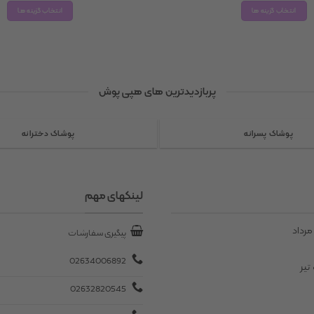
1,650,000 تومان
انتخاب گزینه ها
انتخاب گزینه ها
through
1,850,000 تومان
این
این
محصول
محصول
دارای
دارای
انواع
انواع
پربازدیدترین های هپی پوش
مختلفی
مختلفی
می
می
باشد.
باشد.
پوشاک پسرانه
پوشاک دخترانه
گزینه
گزینه
ها
ها
ممکن
ممکن
است
است
لینکهای مهم
در
در
صفحه
صفحه
مرداد
پیگیری سفارشات
محصول
محصول
انتخاب
انتخاب
02634006892
تیر
شوند
شوند
02632820545