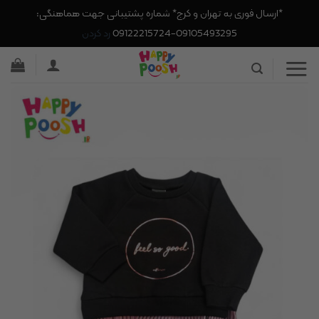
*ارسال فوری به تهران و کرج* شماره پشتیبانی جهت هماهنگی:
09105493295-09122215724
رد کردن
Ski
t
conten