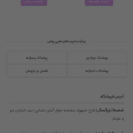
انتخاب گزینه ها
اطلاعات بیشتر
این
محصول
دارای
انواع
مختلفی
پربازدیدترین های هپی پوش
می
باشد.
گزینه
پوشاک نوزادی
پوشاک پسرانه
ها
ممکن
پوشاک دخترانه
کفش و پاپوش
است
در
صفحه
آدرس فروشگاه
محصول
انتخاب
شعبه1(بزرگسال)
:کرج-شهرک بنفشه-بلوار آتش نشانی-بین خیابان تیر
شوند
و مرداد