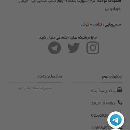
شعبه2(کودک)
:کرج-شهرک بنفشه-بلوار آتش نشانی-بین خیابان
خردادو تیر
مسیریابی
:
نش
ان
-
گ
و
گ
ل
ما را در شبکه های اجتماعی دنبال کنید
لینکهای مهم
نمادهای اعتماد
ممنون که به ما اعتماد می کنید
پیگیری سفارشات
02634006892
02632820545
09105493295