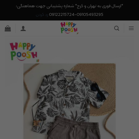
*ارسال فوری به تهران و کرج* شماره پشتیبانی جهت هماهنگی:
09105493295-09122215724
رد کردن
Ski
t
conten