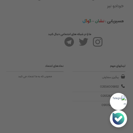
خردادو تیر
مسیریابی
:
نش
ان
-
گ
و
گ
ل
ما را در شبکه های اجتماعی دنبال کنید
لینکهای مهم
نمادهای اعتماد
ممنون که به ما اعتماد می کنید
پیگیری سفارش
02634006892
02632820545
09105493295