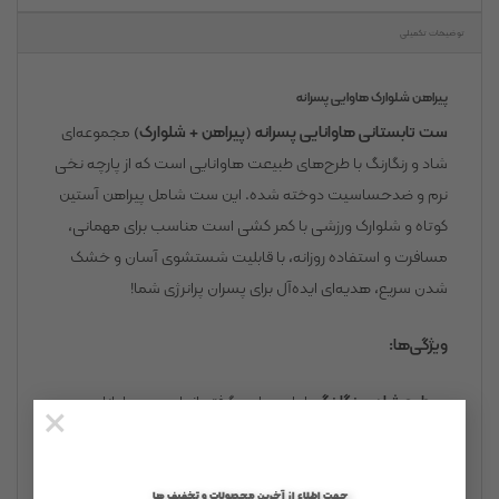
توضیحات تکمیلی
پیراهن شلوارک هاوایی پسرانه
ست تابستانی هاوانایی پسرانه (پیراهن + شلوارک)
مجموعه‌ای
شاد و رنگارنگ با طرح‌های طبیعت هاوانایی است که از پارچه نخی
نرم و ضدحساسیت دوخته شده. این ست شامل پیراهن آستین
کوتاه و شلوارک ورزشی با کمر کشی است مناسب برای مهمانی،
مسافرت و استفاده روزانه، با قابلیت شستشوی آسان و خشک
شدن سریع، هدیه‌ای ایده‌آل برای پسران پرانرژی شما!
ویژگی‌ها:
×
طرح شاد و رنگارنگ
با طرح‌های برگرفته از طبیعت هاوانایی
پارچه نخی باکیفیت
: نرم، سبک و ضدحساسیت برای پوست
حساس کودکان
جهت اطلاع از آخرین محصولات و تخفیف ها