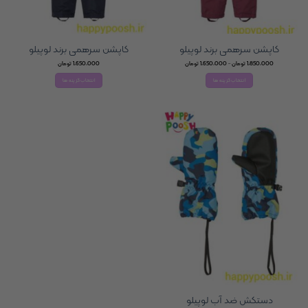
کاپشن سرهمی برند لوپیلو
کاپشن سرهمی برند لوپیلو
Price
1,850,000
تومان
–
1,650,000
تومان
1,650,000
تومان
range:
1,650,000 تومان
انتخاب گزینه ها
انتخاب گزینه ها
through
1,850,000 تومان
این
این
محصول
محصول
دارای
دارای
انواع
انواع
مختلفی
مختلفی
می
می
باشد.
باشد.
گزینه
گزینه
ها
ها
ممکن
ممکن
است
است
در
در
صفحه
صفحه
محصول
محصول
انتخاب
انتخاب
شوند
شوند
دستکش ضد آب لوپیلو