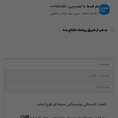
هر قسط با اسنپ‌پی:
525,000
تومان
۴ قسط ماهانه. بدون سود، چک و ضامن.
به من از طریق پیامک اطلاع بده
توضیحات
توضیحات تکمیلی
سایز و اندازه
کفش تابستانی یونیسکس سرمه ای طرح لبخند
یه کفش همه‌فن‌حریف برای ماجراجویی‌های کوچک! 💙😊