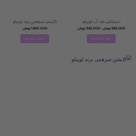
دستکش ضد آب لوپیلو
کاپشن سرهمی برند لوپیلو
Price
385,000
تومان
–
345,000
تومان
1,650,000
تومان
range:
345,000 تومان
انتخاب گزینه ها
انتخاب گزینه ها
through
385,000 تومان
این
این
محصول
محصول
دارای
دارای
انواع
انواع
مختلفی
مختلفی
می
می
باشد.
باشد.
گزینه
گزینه
ها
ها
ممکن
ممکن
است
است
در
در
صفحه
صفحه