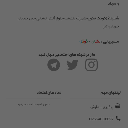
و مرداد
شعبه2(کودک)
:کرج-شهرک بنفشه-بلوار آتش نشانی-بین خیابان
خردادو تیر
مسیریابی
:
نش
ان
-
گ
و
گ
ل
ما را در شبکه های اجتماعی دنبال کنید
لینکهای مهم
نمادهای اعتماد
ممنون که به ما اعتماد می کنید
پیگیری سفارش
02634006892