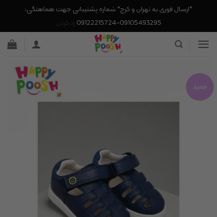
*ارسال فوری به تهران و کرج* شماره پشتیبانی جهت هماهنگی:
09105493295-09122215724
رد کردن
Ski
t
conten
جدید