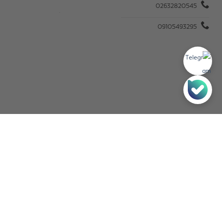
02632820545
09105493295