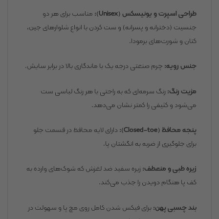
طراحی اسپرت و یونیسکس (Unisex):
مناسب برای هر دو
جنسیت (دخترانه و پسرانه) و ست کردن با انواع شلوارهای جین،
کتان و شورت‌های برمودا.
جنس رویه:
چرم صنعتی درجه یک با ماندگاری بالا در برابر سایش.
مزیت رنگ:
رنگ سرمه‌ای که به راحتی با هر رنگ لباسی ست
می‌شود و کثیفی را کمتر نشان می‌دهد.
پنجه محافظ (Closed-toe):
دارای لایه محافظ در قسمت جلو
برای جلوگیری از ضربه به انگشتان پا.
زیره طبی و منعطف:
زیره سفید ضد لغزش که شوک‌های وارده به
کف پا هنگام دویدن را جذب می‌کند.
بند چسبی پهن:
برای فیکس شدن کامل روی مچ پا و سهولت در