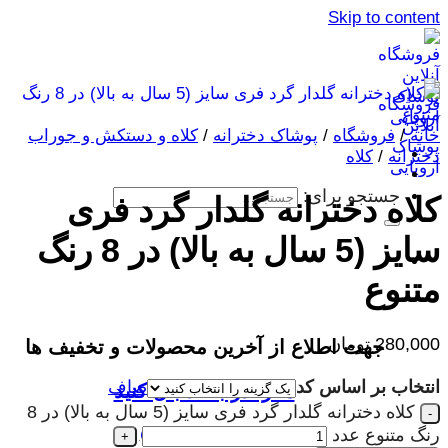
Skip to content
خانه
/
فروشگاه
/
پوشاک دخترانه
/
کلاه و دستکش و جوراب
دخترانه
/
کلاه
جستجو برای:
کلاه دخترانه گلدار گرد فری
سایز (5 سال به بالا) در 8 رنگ
متنوع
280,000
تومان
جهت اطلاع از آخرین محصولات و تخفیف ها
انتخاب بر اساس کد
صاف
ما را در بله دنبال کنید
کلاه دخترانه گلدار گرد فری سایز (5 سال به بالا) در 8
@lupilu_happy
رنگ متنوع عدد