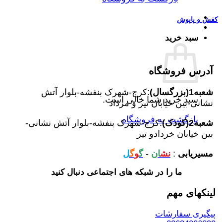
کفش و پاپوش
سبد خرید
آدرس فروشگاه
شعبه1(بزرگسال)
:کرج-شهرک بنفشه-بلوار آتش
سبد خرید شما خالی است.
نشانی-بین خیابان تیر و مرداد
بازگشت به فروشگاه
شعبه2(کودک)
:کرج-شهرک بنفشه-بلوار آتش نشانی-
بین خیابان خردادو تیر
مسیریابی
:
نش
ان
-
گ
و
گ
ل
ما را در شبکه های اجتماعی دنبال کنید
لینکهای مهم
پیگیری سفارشات